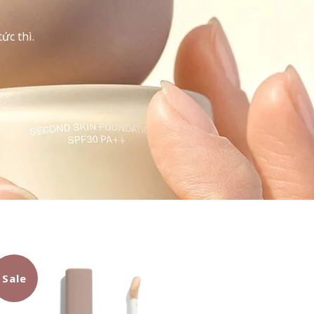
ức thì.
Sale