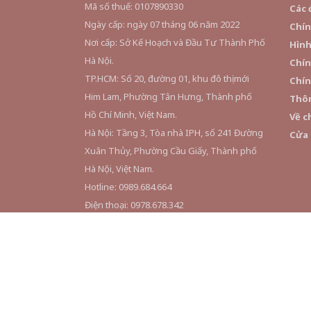
Mã số thuế: 0107890330
Các 
Ngày cấp: ngày 07 tháng 06 năm 2022
Chín
Nơi cấp: Sở Kế Hoạch và Đầu Tư Thành Phố
Hình
Hà Nội.
Chín
TP.HCM: Số 20, đường 01, khu đô thị mới
Chín
Him Lam, Phường Tân Hưng, Thành phố
Thôn
Hồ Chí Minh, Việt Nam.
Về c
Hà Nội: Tầng 3, Tòa nhà IPH, số 241 Đường
Cửa
Xuân Thủy, Phường Cầu Giấy, Thành phố
Hà Nội, Việt Nam.
Hotline: 0989.684.664
Điện thoại: 0978.678.342
Thời gian làm việc: 9:00AM - 6:00PM | Thứ 2
đến Thứ 6
Email: hince.vn@gmail.com