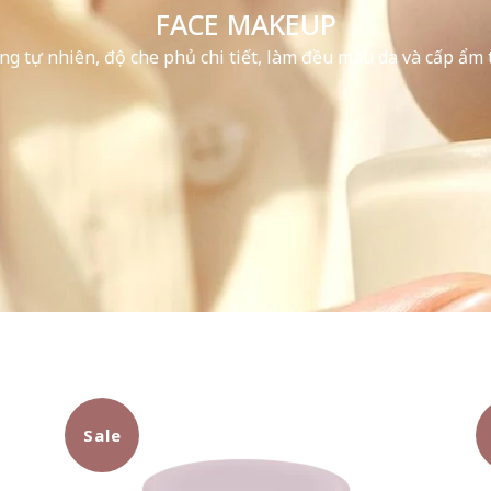
FACE MAKEUP
ng tự nhiên, độ che phủ chi tiết, làm đều màu da và cấp ẩm t
Sale