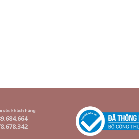
 sóc khách hàng
9.684.664
8.678.342