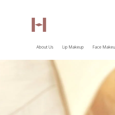
About Us
Lip Makeup
Face Make