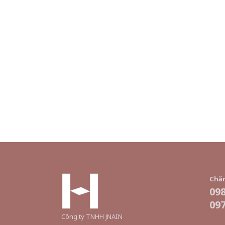
Chăm
098
097
Công ty TNHH JNAIN