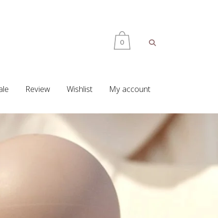
0
ale
Review
Wishlist
My account