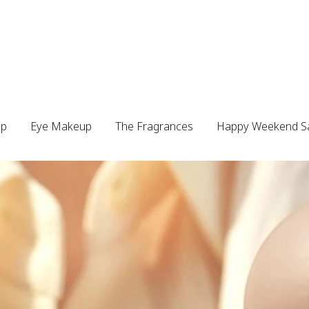
up
Eye Makeup
The Fragrances
Happy Weekend S