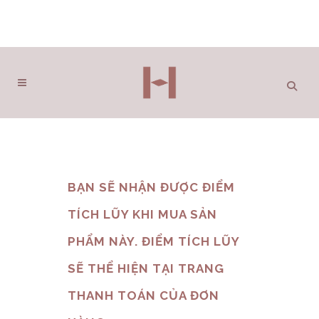
BẠN SẼ NHẬN ĐƯỢC ĐIỂM
TÍCH LŨY KHI MUA SẢN
PHẨM NÀY. ĐIỂM TÍCH LŨY
SẼ THỂ HIỆN TẠI TRANG
THANH TOÁN CỦA ĐƠN