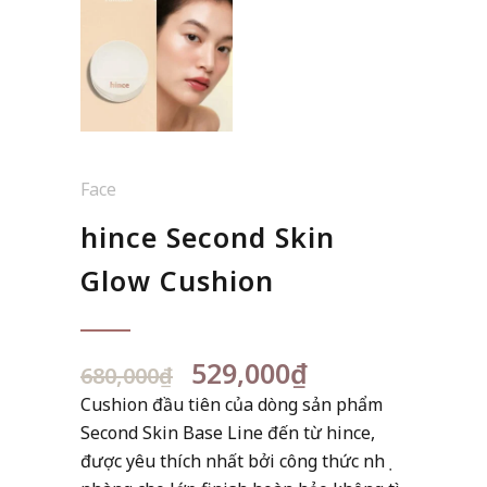
Face
hince Second Skin
Glow Cushion
Giá
Giá
529,000
₫
680,000
₫
gốc
hiện
Cushion đầu tiên của dòng sản phẩm
là:
tại
Second Skin Base Line đến từ hince,
680,000₫.
là:
được yêu thích nhất bởi công thức nhẹ
529,000₫.