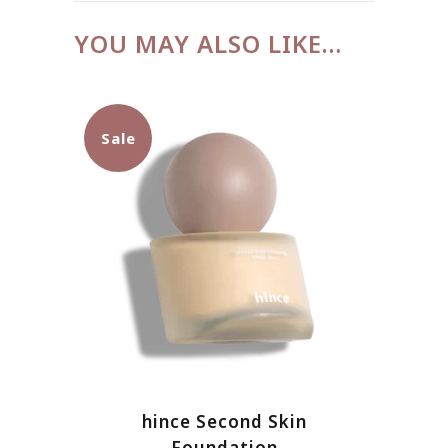
YOU MAY ALSO LIKE…
Sale
Sản
hince Second Skin
phẩm
Foundation