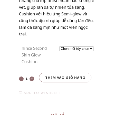
nhàng cho lớp finish hoàn hảo không tì
vết, giúp làn da tự nhiên tỏa sáng.
Cushion với hiệu ứng Semi-glow và
công thức dịu nhẹ giúp dễ dàng tán đều,
làm da sáng mịn như một viên ngọc
trai.
hince Second
Skin Glow
Cushion
THÊM VÀO GIỎ HÀNG
hince
Second
ADD TO WISHLIST
Skin
Glow
MÔ TẢ