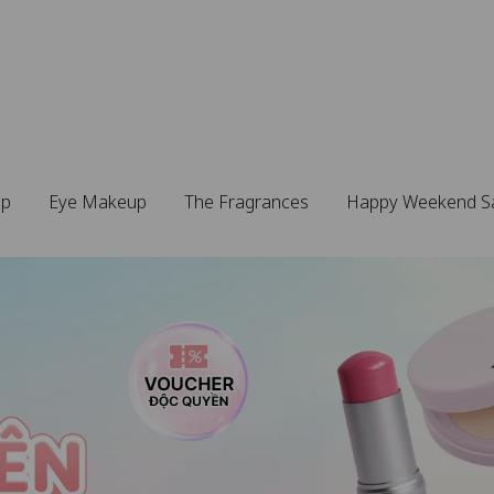
up
Eye Makeup
The Fragrances
Happy Weekend S