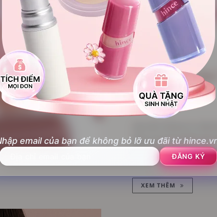
New
Raw Glow 
MINI
Lấy cảm hứng từ sự lấp l
Glow Gel Tint phiên bản
hập email của bạn để không bỏ lỡ ưu đãi từ hince.v
căng bóng, trong suốt nh
ĐĂNG KÝ
XEM THÊM