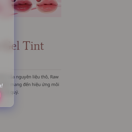
Gel Tint
ánh của nguyên liệu thô, Raw
 MINI mang đến hiệu ứng môi
n!
ư đá quý.