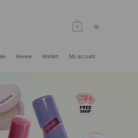
0
ale
Review
Wishlist
My account