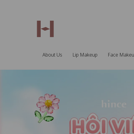
About Us
Lip Makeup
Face Make