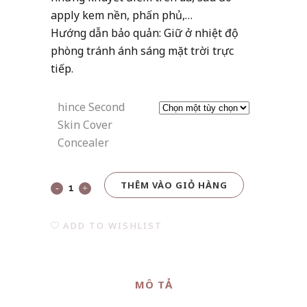
apply kem nền, phấn phủ,…
Hướng dẫn bảo quản: Giữ ở nhiệt độ
phòng tránh ánh sáng mặt trời trực
tiếp.
hince Second
Skin Cover
Concealer
THÊM VÀO GIỎ HÀNG
hince
Second
ADD TO WISHLIST
Skin
Cover
MÔ TẢ
Concealer