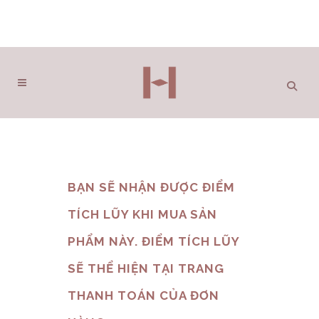
BẠN SẼ NHẬN ĐƯỢC ĐIỂM
TÍCH LŨY KHI MUA SẢN
PHẨM NÀY. ĐIỂM TÍCH LŨY
SẼ THỂ HIỆN TẠI TRANG
THANH TOÁN CỦA ĐƠN