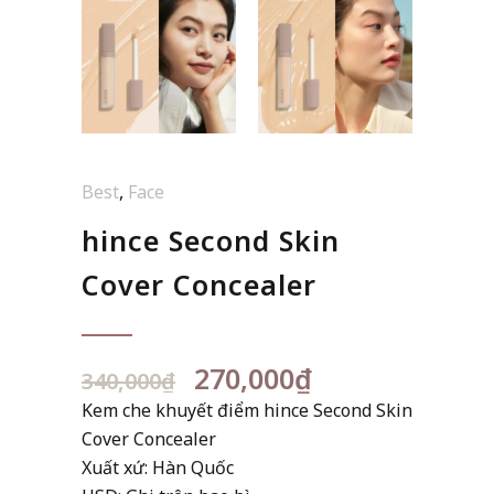
Best
,
Face
hince Second Skin
Cover Concealer
Giá
Giá
270,000
₫
340,000
₫
gốc
hiện
Kem che khuyết điểm hince Second Skin
là:
tại
Cover Concealer
340,000₫.
là:
Xuất xứ: Hàn Quốc
270,000₫.