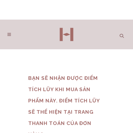
BẠN SẼ NHẬN ĐƯỢC ĐIỂM
TÍCH LŨY KHI MUA SẢN
PHẨM NÀY. ĐIỂM TÍCH LŨY
SẼ THỂ HIỆN TẠI TRANG
THANH TOÁN CỦA ĐƠN