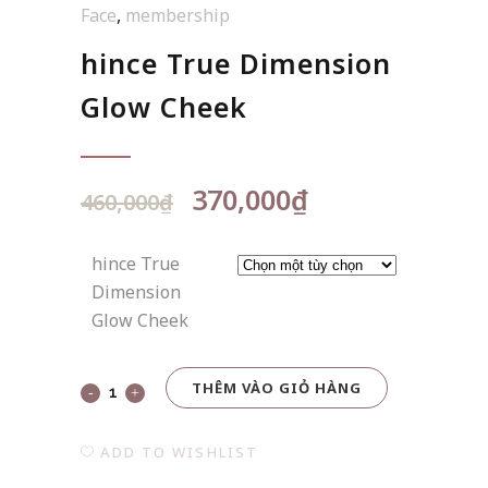
Face
,
membership
hince True Dimension
Glow Cheek
Giá
Giá
370,000
₫
460,000
₫
gốc
hiện
là:
tại
hince True
460,000₫.
là:
Dimension
370,000₫.
Glow Cheek
THÊM VÀO GIỎ HÀNG
hince
True
ADD TO WISHLIST
Dimension