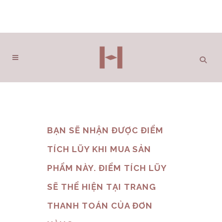
BẠN SẼ NHẬN ĐƯỢC ĐIỂM
TÍCH LŨY KHI MUA SẢN
PHẨM NÀY. ĐIỂM TÍCH LŨY
SẼ THỂ HIỆN TẠI TRANG
THANH TOÁN CỦA ĐƠN