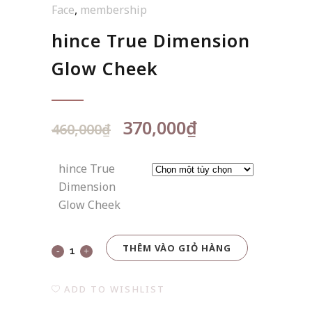
Face
,
membership
hince True Dimension
Glow Cheek
Giá
Giá
370,000
₫
460,000
₫
gốc
hiện
là:
tại
hince True
460,000₫.
là:
Dimension
370,000₫.
Glow Cheek
THÊM VÀO GIỎ HÀNG
hince
True
ADD TO WISHLIST
Dimension