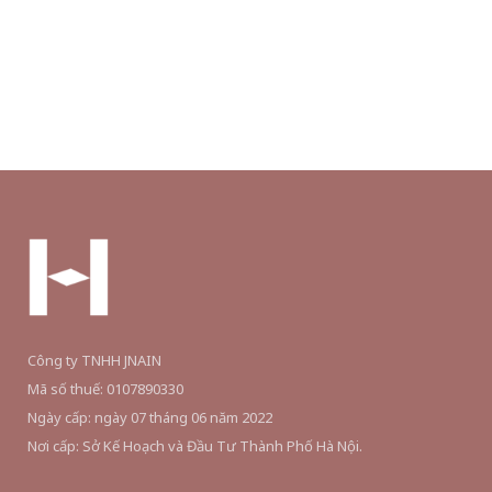
chọn
có
thể
được
chọn
trên
trang
sản
phẩm
Công ty TNHH JNAIN
Mã số thuế: 0107890330
Ngày cấp: ngày 07 tháng 06 năm 2022
Nơi cấp: Sở Kế Hoạch và Đầu Tư Thành Phố Hà Nội.