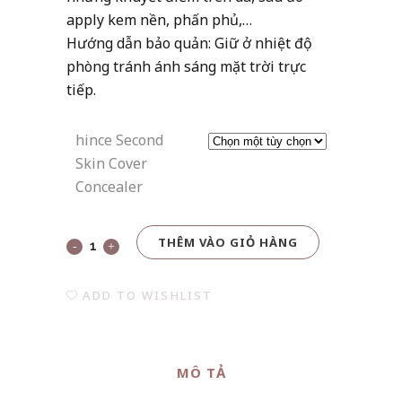
apply kem nền, phấn phủ,…
Hướng dẫn bảo quản: Giữ ở nhiệt độ
phòng tránh ánh sáng mặt trời trực
tiếp.
hince Second
Skin Cover
Concealer
THÊM VÀO GIỎ HÀNG
hince
Second
ADD TO WISHLIST
Skin
Cover
MÔ TẢ
Concealer