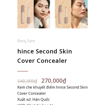
Best
,
Face
hince Second Skin
Cover Concealer
Giá
Giá
270,000
₫
340,000
₫
gốc
hiện
Kem che khuyết điểm hince Second Skin
là:
tại
Cover Concealer
340,000₫.
là:
Xuất xứ: Hàn Quốc
270,000₫.