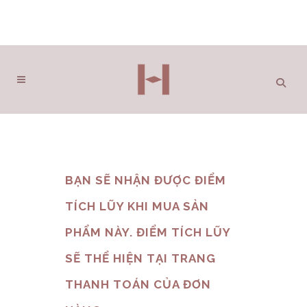
BẠN SẼ NHẬN ĐƯỢC ĐIỂM
TÍCH LŨY KHI MUA SẢN
PHẨM NÀY. ĐIỂM TÍCH LŨY
SẼ THỂ HIỆN TẠI TRANG
THANH TOÁN CỦA ĐƠN