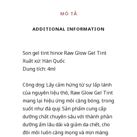
Gel
MÔ TẢ
Tint
quantity
ADDITIONAL INFORMATION
Son gel tint hince Raw Glow Gel Tint
Xuất xứ: Hàn Quốc
Dung tích: 4ml
Công dụng: Lấy cảm hứng từ sự lấp lánh
của nguyên liệu thô, Raw Glow Gel Tint
mang lại hiệu ứng môi căng bóng, trong
suốt như đá quý. Sản phẩm cung cấp
dưỡng chất chuyên sâu với thành phần
dưỡng ẩm lâu dài và giảm da chết, cho
đôi môi luôn căng mọng và mịn màng.