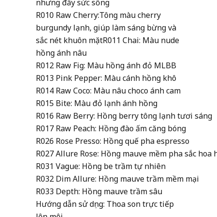
nhưng đầy sức sống
R0
10 Raw Cherry:Tông màu cherry
burgundy lạnh, giúp làm sáng bừng và
sắc nét khuôn mặt
R0
11 Chai: Màu nude
hồng ánh nâu
R0
12 Raw Fig: Màu hồng ánh đỏ MLBB
R0
13 Pink Pepper: Màu cánh hồng khô
R0
14 Raw Coco: Màu nâu choco ánh cam
R0
15 Bite: Màu đỏ lạnh ánh hồng
R016 Raw Berry: Hồng berry tông lạnh tươi sáng
R017 Raw Peach: Hồng đào ấm căng bóng
R026 Rose Presso: Hồng quế pha espresso
R027 Allure Rose: Hồng mauve mềm pha sắc hoa 
R031 Vague: Hồng be trầm tự nhiên
R032 Dim Allure: Hồng mauve trầm mềm mại
R033 Depth: Hồng mauve trầm sâu
Hướng dẫn sử dụng: Thoa son trực tiếp
lên môi