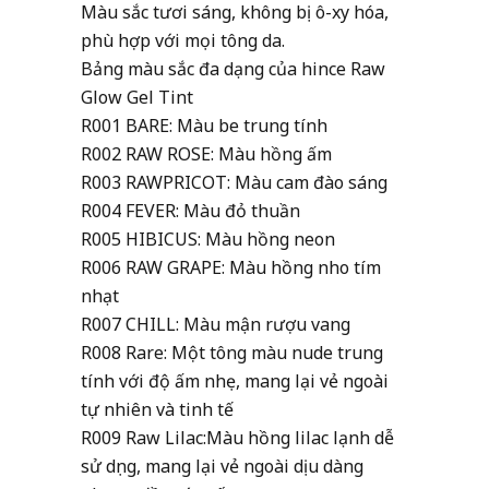
Màu sắc tươi sáng, không bị ô-xy hóa,
phù hợp với mọi tông da.
Bảng màu sắc đa dạng của hince Raw
Glow Gel Tint
R001 BARE: Màu be trung tính
R002 RAW ROSE: Màu hồng ấm
R003 RAWPRICOT: Màu cam đào sáng
R004 FEVER: Màu đỏ thuần
R005 HIBICUS: Màu hồng neon
R006 RAW GRAPE: Màu hồng nho tím
nhạt
R007 CHILL: Màu mận rượu vang
R008 Rare: Một tông màu nude trung
tính với độ ấm nhẹ, mang lại vẻ ngoài
tự nhiên và tinh tế
R00
9 Raw Lilac:Màu hồng lilac lạnh dễ
sử dụng, mang lại vẻ ngoài dịu dàng