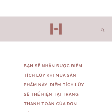
BẠN SẼ NHẬN ĐƯỢC ĐIỂM
TÍCH LŨY KHI MUA SẢN
PHẨM NÀY. ĐIỂM TÍCH LŨY
SẼ THỂ HIỆN TẠI TRANG
THANH TOÁN CỦA ĐƠN