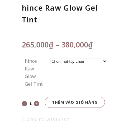
hince Raw Glow Gel
Tint
Khoảng
265,000
₫
–
380,000
₫
giá:
từ
hince
265,000₫
Raw
đến
Glow
380,000₫
Gel Tint
THÊM VÀO GIỎ HÀNG
hince
Raw
ADD TO WISHLIST
Glow