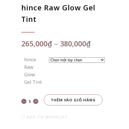
hince Raw Glow Gel
Tint
Khoảng
265,000
₫
–
380,000
₫
giá:
từ
hince
265,000₫
Raw
đến
Glow
380,000₫
Gel Tint
THÊM VÀO GIỎ HÀNG
hince
Raw
ADD TO WISHLIST
Glow