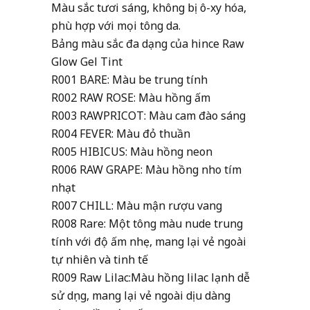
Màu sắc tươi sáng, không bị ô-xy hóa,
phù hợp với mọi tông da.
Bảng màu sắc đa dạng của hince Raw
Glow Gel Tint
R001 BARE: Màu be trung tính
R002 RAW ROSE: Màu hồng ấm
R003 RAWPRICOT: Màu cam đào sáng
R004 FEVER: Màu đỏ thuần
R005 HIBICUS: Màu hồng neon
R006 RAW GRAPE: Màu hồng nho tím
nhạt
R007 CHILL: Màu mận rượu vang
R008 Rare: Một tông màu nude trung
tính với độ ấm nhẹ, mang lại vẻ ngoài
tự nhiên và tinh tế
R00
9 Raw Lilac:Màu hồng lilac lạnh dễ
sử dụng, mang lại vẻ ngoài dịu dàng