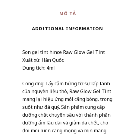
Gel
MÔ TẢ
Tint
quantity
ADDITIONAL INFORMATION
Son gel tint hince Raw Glow Gel Tint
Xuất xứ: Hàn Quốc
Dung tích: 4ml
Công dụng: Lấy cảm hứng từ sự lấp lánh
của nguyên liệu thô, Raw Glow Gel Tint
mang lại hiệu ứng môi căng bóng, trong
suốt như đá quý. Sản phẩm cung cấp
dưỡng chất chuyên sâu với thành phần
dưỡng ẩm lâu dài và giảm da chết, cho
đôi môi luôn căng mọng và mịn màng.