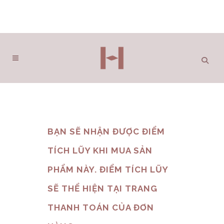
BẠN SẼ NHẬN ĐƯỢC ĐIỂM
TÍCH LŨY KHI MUA SẢN
PHẨM NÀY. ĐIỂM TÍCH LŨY
SẼ THỂ HIỆN TẠI TRANG
THANH TOÁN CỦA ĐƠN