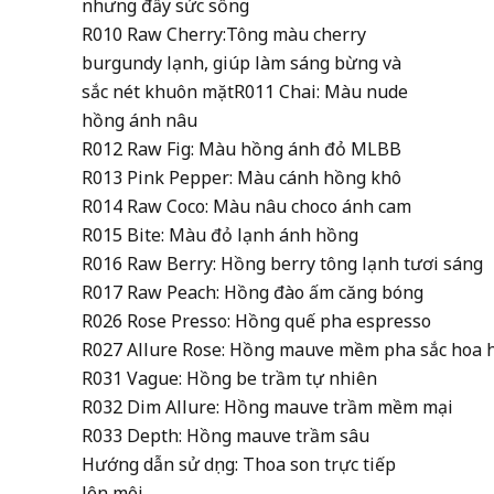
nhưng đầy sức sống
R0
10 Raw Cherry:Tông màu cherry
burgundy lạnh, giúp làm sáng bừng và
sắc nét khuôn mặt
R0
11 Chai: Màu nude
hồng ánh nâu
R0
12 Raw Fig: Màu hồng ánh đỏ MLBB
R0
13 Pink Pepper: Màu cánh hồng khô
R0
14 Raw Coco: Màu nâu choco ánh cam
R0
15 Bite: Màu đỏ lạnh ánh hồng
R016 Raw Berry: Hồng berry tông lạnh tươi sáng
R017 Raw Peach: Hồng đào ấm căng bóng
R026 Rose Presso: Hồng quế pha espresso
R027 Allure Rose: Hồng mauve mềm pha sắc hoa 
R031 Vague: Hồng be trầm tự nhiên
R032 Dim Allure: Hồng mauve trầm mềm mại
R033 Depth: Hồng mauve trầm sâu
Hướng dẫn sử dụng: Thoa son trực tiếp
lên môi