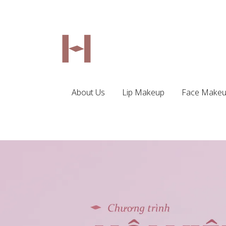
About Us
Lip Makeup
Face Make