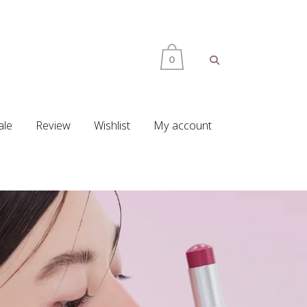
0
ale
Review
Wishlist
My account