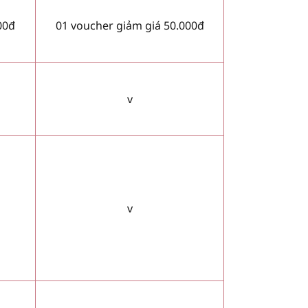
00đ
01 voucher giảm giá 50.000đ
v
v