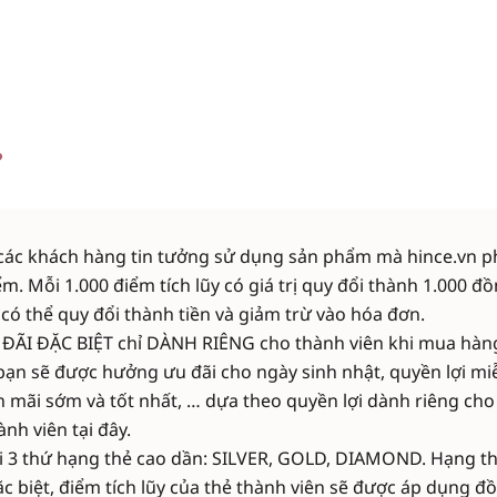
?
o các khách hàng tin tưởng sử dụng sản phẩm mà hince.vn p
điểm. Mỗi 1.000 điểm tích lũy có giá trị quy đổi thành 1.00
 có thể quy đổi thành tiền và giảm trừ vào hóa đơn.
ÃI ĐẶC BIỆT chỉ DÀNH RIÊNG cho thành viên khi mua hàng t
, bạn sẽ được hưởng ưu đãi cho ngày sinh nhật, quyền lợi m
 mãi sớm và tốt nhất, … dựa theo quyền lợi dành riêng ch
ành viên tại đây.
i 3 thứ hạng thẻ cao dần: SILVER, GOLD, DIAMOND. Hạng t
ặc biệt, điểm tích lũy của thẻ thành viên sẽ được áp dụng đ