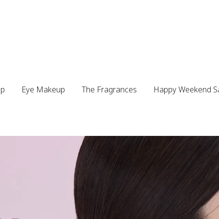
up
Eye Makeup
The Fragrances
Happy Weekend S