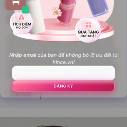
Best Seller
0
Raw Gel Tint
Lấy cảm hứng từ sự lấp lánh của nguyên liệu thô, Raw
Glow Gel Tint mang lại hiệu ứng môi căng bóng, trong
suốt như đá quý. Sản phẩm cung cấp dưỡng chất chuyên
Nhập email của bạn để không bỏ lỡ ưu đãi từ
sâu với thành phần dưỡng ẩm lâu dài và giảm da chết,
hince.vn!
cho đôi môi luôn căng mọng và mịn màng. Màu sắc tươi
sáng, không bị ô-xy hóa, phù hợp với mọi tông da.
ĐĂNG KÝ
XEM THÊM