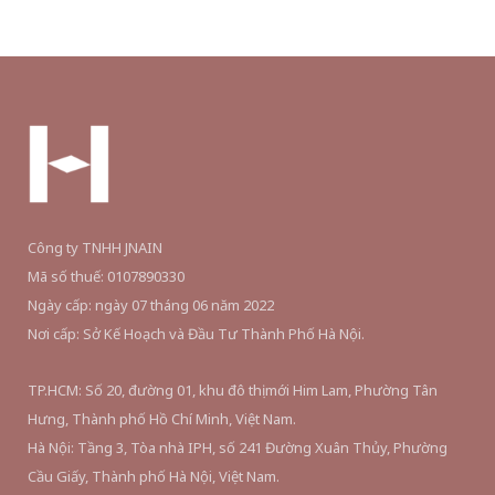
trang
sản
phẩm
Công ty TNHH JNAIN
Mã số thuế: 0107890330
Ngày cấp: ngày 07 tháng 06 năm 2022
Nơi cấp: Sở Kế Hoạch và Đầu Tư Thành Phố Hà Nội.
TP.HCM: Số 20, đường 01, khu đô thị mới Him Lam, Phường Tân
Hưng, Thành phố Hồ Chí Minh, Việt Nam.
Hà Nội: Tầng 3, Tòa nhà IPH, số 241 Đường Xuân Thủy, Phường
Cầu Giấy, Thành phố Hà Nội, Việt Nam.